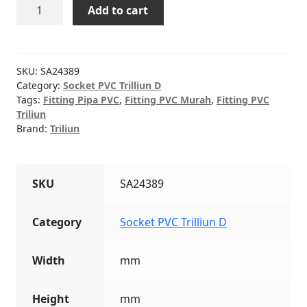
Socket
Add to cart
(D)
PVC
Trilliun
3"
SKU:
SA24389
quantity
Category:
Socket PVC Trilliun D
Tags:
Fitting Pipa PVC
,
Fitting PVC Murah
,
Fitting PVC
Triliun
Brand:
Triliun
SKU
SA24389
Category
Socket PVC Trilliun D
Width
mm
Height
mm