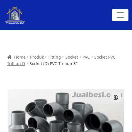
Home
Produk
Fitting
Socket
PVC
Socket PVC
Trilliun D
Socket (D) PVC Trilliun 3″
🔍