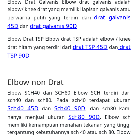
Elbow Drat Galvanis Elbow drat galvanis adalah
elbow/ knee drat yang memiliki lapisan galvanis atau
drat galvanis
berwarna putih yang terdiri dari
45D
drat galvanis 90D
dan
Elbow Drat TSP Elbow drat TSP adalah elbow / knee
drat TSP 45D
drat
drat hitam yang terdiri dari
dan
TSP 90D
Elbow non Drat
Elbow SCH40 dan SCH80 Elbow SCH terdiri dari
sch40 dan sch80. Pada sch40 terdapat ukuran
Sch40 45D
Sch40 90D
dan
, dan sch80 kami
Sch80 90D
hanya menjual ukuran
. Elbow sch
memiliki kemampuan menahan tekanan yang tinggi
tergantung kebutuhannya sch 40 atau sch 80. Elbow