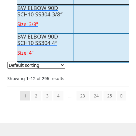
BW ELBOW 90D
SCH10 SS304 3/8″
Size: 3/8"
BW ELBOW 90D
SCH10 SS304 4″
Size: 4"
Showing 1–12 of 296 results
1
2
3
4
…
23
24
25