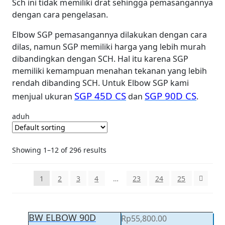
Sch ini tidak memiliki drat sehingga pemasangannya
dengan cara pengelasan.
Elbow SGP pemasangannya dilakukan dengan cara
dilas, namun SGP memiliki harga yang lebih murah
dibandingkan dengan SCH. Hal itu karena SGP
memiliki kemampuan menahan tekanan yang lebih
rendah dibanding SCH. Untuk Elbow SGP kami
SGP 45D CS
SGP 90D CS
menjual ukuran
dan
.
aduh
Showing 1–12 of 296 results
1
2
3
4
…
23
24
25
BW ELBOW 90D
Rp
55,800.00